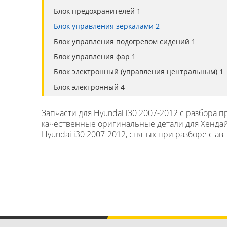
Блок предохранителей 1
Блок управления зеркалами 2
Блок управления подогревом сидений 1
Блок управления фар 1
Блок электронный (управления центральным) 1
Блок электронный 4
Датчик AIR BAG 2
Запчасти для Hyundai i30 2007-2012 с разбора
Датчик 2
качественные оригинальные детали для Хендай i
Датчик кислородный Lambdasonde 1
Hyundai i30 2007-2012, снятых при разборе с ав
Кнопка многофункциональная 2
Кнопка обогрева сидения 2
Механизм подрулевой для SRS (ленточный) 1
Моторчик стеклоочистителя заднего 1
Насос топливный электрический 1
Панель приборов (щиток) 1