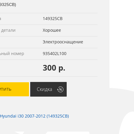
49325СВ)
а
149325СВ
 детали
Хорошее
Электрооснащение
ьный номер
935402L100
300 р.
упить
Скидка
yundai i30 2007-2012 (149325СВ)