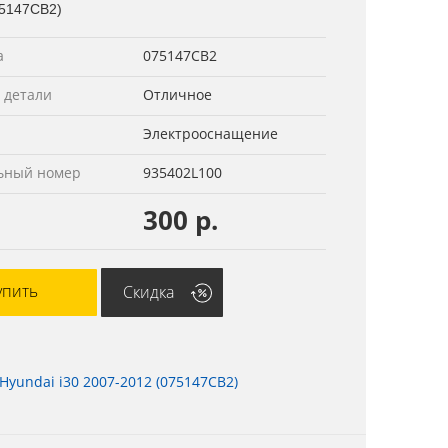
75147СВ2)
а
075147СВ2
 детали
Отличное
Электрооснащение
ьный номер
935402L100
300 р.
упить
Скидка
yundai i30 2007-2012 (075147СВ2)