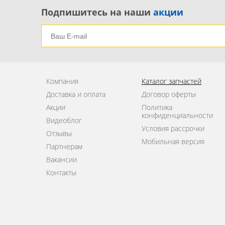
Подпишитесь на наши
акции
Переключатель поворотов подрулевой 1
Переключатель стеклоочистителей подрулевой 
Проводка (коса) 1
Проводка двери задней правой 1
Проводка двери передней левой 1
Компания
Каталог запчастей
Проводка двери передней правой 1
Доставка и оплата
Договор оферты
Проводка подкапотная (коса) 1
Акции
Политика
конфиденциальности
Проводка салонная (коса) 1
Видеоблог
Условия рассрочки
Резистор отопителя 1
Отзывы
Мобильная версия
Партнерам
Реле 1
Вакансии
Контакты