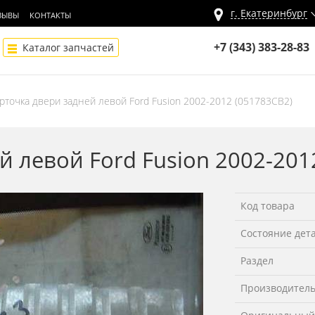
г.
Екатеринбург
ЗЫВЫ
КОНТАКТЫ
+7 (343) 383-28-83
Каталог запчастей
рточка двери задней левой Ford Fusion 2002-2012 (051783СВ2)
 левой Ford Fusion 2002-201
Код товара
Состояние дет
Раздел
Производител