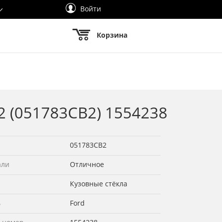
Войти
Корзина
2 (051783СВ2) 1554238
051783СВ2
али
Отличное
Кузовные стёкла
ь
Ford