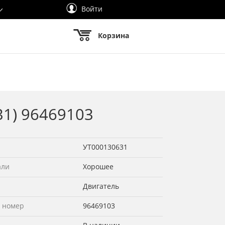
Войти
Корзина
31) 96469103
УТ000130631
али
Хорошее
Двигатель
 номер
96469103