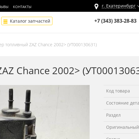
г.
Екатеринбург
ЗЫВЫ
КОНТАКТЫ
+7 (343) 383-28-83
Каталог запчастей
ер топливный ZAZ Chance 2002> (УТ000130631)
AZ Chance 2002> (УТ0001306
Код товара
Состояние дет
Раздел
Оригинальный