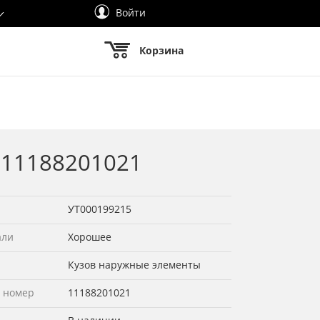
Войти
Корзина
) 11188201021
УТ000199215
али
Хорошее
Кузов наружные элементы
 номер
11188201021