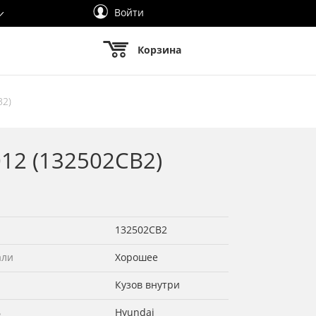
Войти
Корзина
В2)
012 (132502СВ2)
132502СВ2
али
Хорошее
Кузов внутри
ь
Hyundai