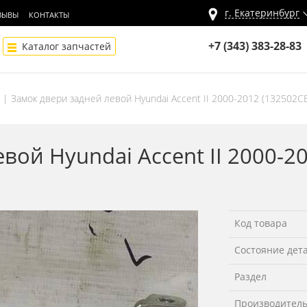
г.
Екатеринбург
ЗЫВЫ
КОНТАКТЫ
+7 (343) 383-28-83
Каталог запчастей
Замок двери задней левой Hyundai Accent II 2000-2012 (132502С
вой Hyundai Accent II 2000-2
Код товара
Состояние дет
Раздел
Производител