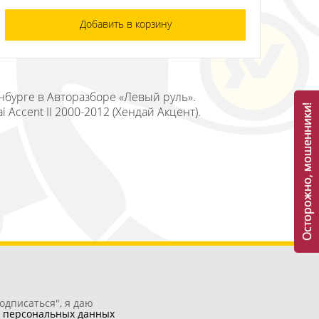
Добавить в корзину
инбурге в Авторазборе «Левый руль».
Осторожно, мошенники!
Accent II 2000-2012 (Хендай Акцент).
одписаться", я даю
у
персональных данных