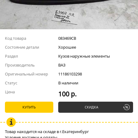
Код товара
083469СВ
Состояние детали
Хорошее
Раздел
Кузов наружные элементы
Производитель
ВАЗ
Оригинальный номер
11186103298
Статус
В наличии
Цена
100 р.
КУПИТЬ
СКИДКА
Товар находится на складе в г.Екатеринбург
Условия доставки и оплаты