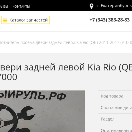
г.
Екатеринбург
ЗЫВЫ
КОНТАКТЫ
+7 (343) 383-28-83
Каталог запчастей
лотнитель проема двери задней левой Kia Rio (QB) 2011-2017 (УТ00
ери задней левой Kia Rio (Q
Y000
Код товара
Состояние дет
Раздел
Оригинальный