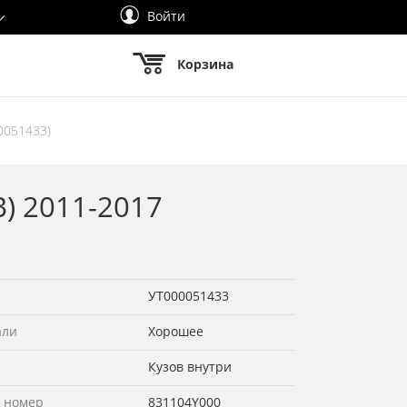
Войти
Корзина
0051433)
B) 2011-2017
УТ000051433
али
Хорошее
Кузов внутри
 номер
831104Y000