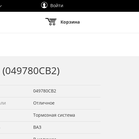
Войти
Корзина
 (049780СВ2)
049780СВ2
али
Отличное
Тормозная система
ь
ВАЗ