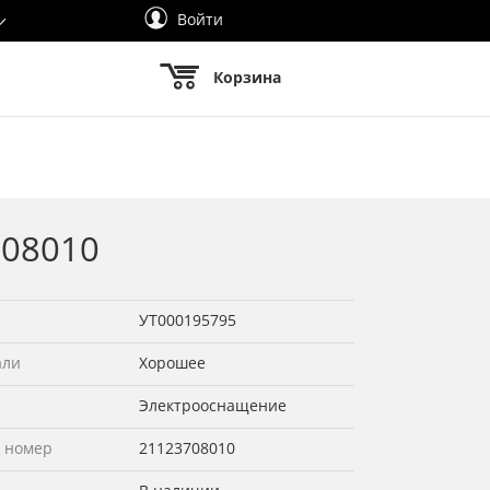
Войти
Корзина
708010
УТ000195795
али
Хорошее
Электрооснащение
 номер
21123708010