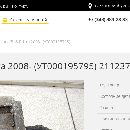
г.
Екатеринбург
ЗЫВЫ
КОНТАКТЫ
+7 (343) 383-28-83
Каталог запчастей
 Lada/ВАЗ Priora 2008- (УТ000195795)
ra 2008- (УТ000195795) 21123
Код товара
Состояние дет
Раздел
Оригинальный