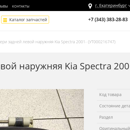
г.
Екатеринбург
ЗЫВЫ
КОНТАКТЫ
+7 (343) 383-28-83
Каталог запчастей
вери задней левой наружняя Kia Spectra 2001- (УТ000216747)
вой наружняя Kia Spectra 200
Код товара
Состояние дет
Раздел
Оригинальный