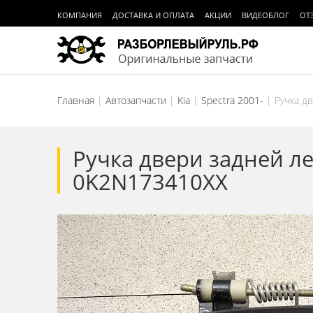
КОМПАНИЯ
ДОСТАВКА И ОПЛАТА
АКЦИИ
ВИДЕОБЛОГ
ОТ
Главная
Автозапчасти
Kia
Spectra 2001-
Ручка д
Ручка двери задней ле
0K2N173410XX