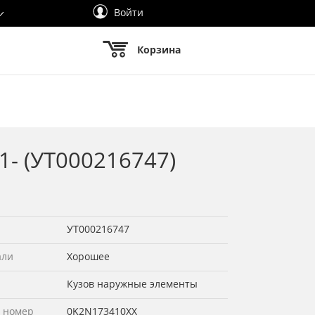
Войти
Корзина
1- (УТ000216747)
УТ000216747
али
Хорошее
Кузов наружные элементы
 номер
0K2N173410XX