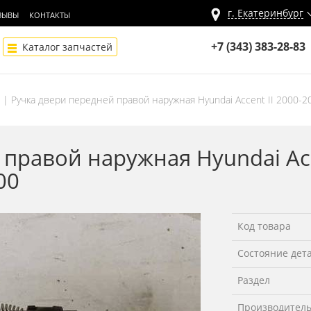
г.
Екатеринбург
ЗЫВЫ
КОНТАКТЫ
+7 (343) 383-28-83
Каталог запчастей
Ручка двери передней правой наружная Hyundai Accent II 2000-2
правой наружная Hyundai Acc
00
Код товара
Состояние дет
Раздел
Производител