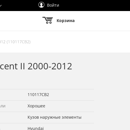
Войти
Корзина
012 (110117СВ2)
ent II 2000-2012
110117СВ2
али
Хорошее
Кузов наружные элементы
ь
Hyundai