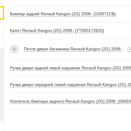
Бампер задний Renault Kangoo (2G) 2008- (103071СВ)
Капот Renault Kangoo (2G) 2008- (УТ000172620)
Петля двери багажника Renault Kangoo (2G) 2008-
Ручка двери задней левой наружная Renault Kangoo (2G) 200
Ручка двери передней левой наружная Renault Kangoo (2G) 2
Усилитель бампера заднего Renault Kangoo (2G) 2008- (0668