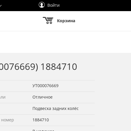
Войти
Корзина
00076669) 1884710
УТ000076669
али
Отличное
Подвеска задних колёс
 номер
1884710