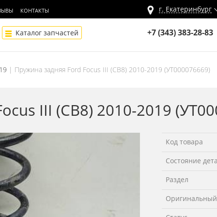
г.
Екатеринбург
ЗЫВЫ
КОНТАКТЫ
+7 (343) 383-28-83
Каталог запчастей
019
Пружина задняя Ford Focus III (CB8) 2010-2019 (УТ000076669)
ocus III (CB8) 2010-2019 (УТ0
Код товара
Состояние дет
Раздел
Оригинальный