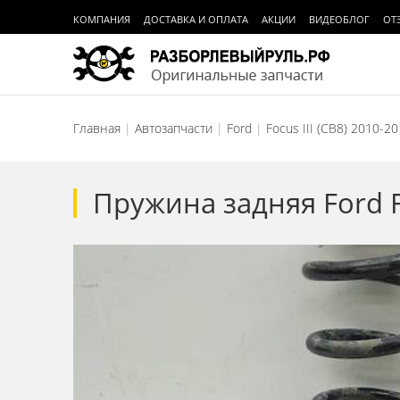
КОМПАНИЯ
ДОСТАВКА И ОПЛАТА
АКЦИИ
ВИДЕОБЛОГ
ОТ
Главная
Автозапчасти
Ford
Focus III (CB8) 2010-2
Пружина задняя Ford F