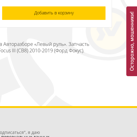
Добавить в корзину
Осторожно, мошенники!
 в Авторазборе «Левый руль». Запчасть
us III (CB8) 2010-2019 (Форд Фокус).
одписаться", я даю
у
персональных данных