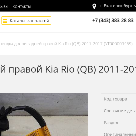
г.
Екатеринбург
ЗЫВЫ
КОНТАКТЫ
+7 (343) 383-28-83
Каталог запчастей
оводка двери задней правой Kia Rio (QB) 2011-2017 (УТ000009469)
 правой Kia Rio (QB) 2011-20
Код товара
Состояние дет
Раздел
Оригинальный