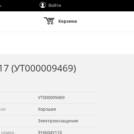
Войти
Корзина
17 (УТ000009469)
УТ000009469
али
Хорошее
Электрооснащение
 номер
916604Y110