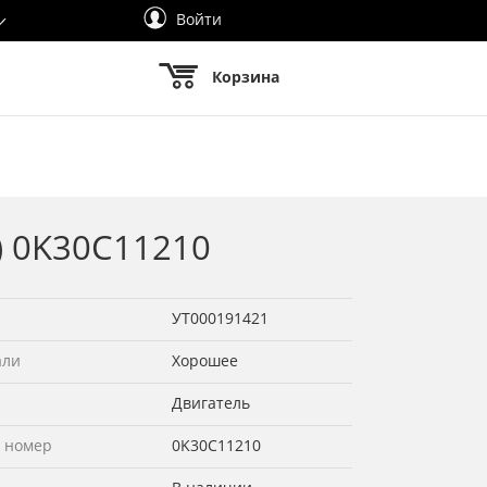
Войти
Корзина
) 0K30C11210
УТ000191421
али
Хорошее
Двигатель
 номер
0K30C11210