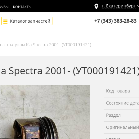
г.
Екатеринбург
ЗЫВЫ
КОНТАКТЫ
+7 (343) 383-28-83
Каталог запчастей
 с шатуном Kia Spectra 2001- (УТ000191421)
a Spectra 2001- (УТ000191421
Код товара
Состояние дет
Раздел
Оригинальный