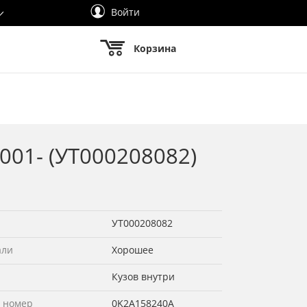
Войти
Корзина
001- (УТ000208082)
УТ000208082
али
Хорошее
Кузов внутри
 номер
0K2A158240A