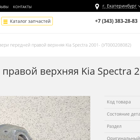
г.
Екатеринбург
ЗЫВЫ
КОНТАКТЫ
+7 (343) 383-28-83
Каталог запчастей
вери передней правой верхняя Kia Spectra 2001- (УТ000208082)
правой верхняя Kia Spectra 2
Код товара
Состояние дет
Раздел
Оригинальный