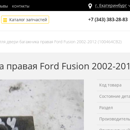
г.
Екатеринбург
ЗЫВЫ
КОНТАКТЫ
+7 (343) 383-28-83
Каталог запчастей
тля двери багажника правая Ford Fusion 2002-2012 (100464СВ2)
 правая Ford Fusion 2002-20
Код товара
Состояние дет
Раздел
Производител