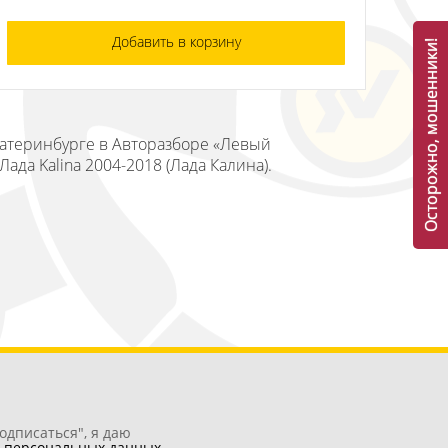
Добавить в корзину
Осторожно, мошенники!
Екатеринбурге в Авторазборе «Левый
ада Kalina 2004-2018 (Лада Калина).
одписаться", я даю
у
персональных данных