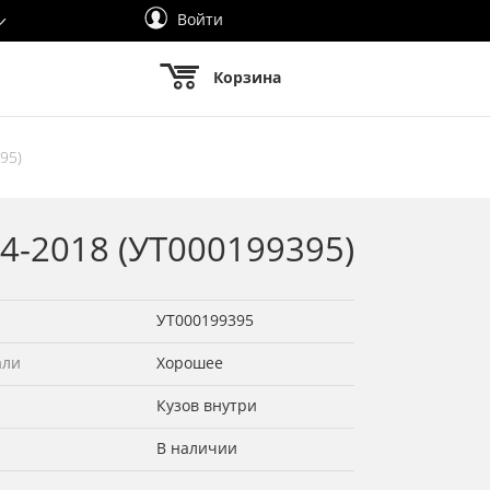
Войти
Корзина
95)
04-2018 (УТ000199395)
УТ000199395
али
Хорошее
Кузов внутри
В наличии