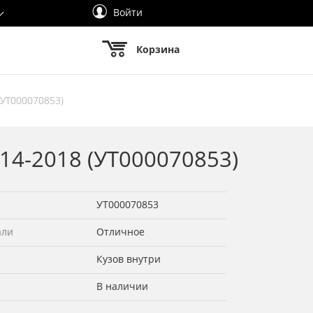
Войти
Корзина
(УТ000070853)
14-2018 (УТ000070853)
УТ000070853
али
Отличное
Кузов внутри
В наличии