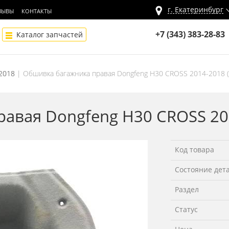
г.
Екатеринбург
ЗЫВЫ
КОНТАКТЫ
+7 (343) 383-28-83
Каталог запчастей
2018
Обшивка багажника правая Dongfeng H30 CROSS 2014-2018 
авая Dongfeng H30 CROSS 20
Код товара
Состояние дет
Раздел
Статус