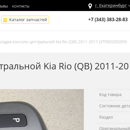
г.
Екатеринбург
ЗЫВЫ
КОНТАКТЫ
+7 (343) 383-28-83
Каталог запчастей
кладка консоли центральной Kia Rio (QB) 2011-2017 (УТ000205099)
ральной Kia Rio (QB) 2011-20
Код товара
Состояние дет
Раздел
Оригинальный