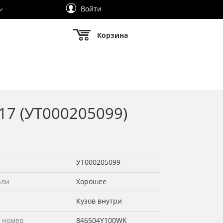
Войти
Корзина
17 (УТ000205099)
УТ000205099
али
Хорошее
Кузов внутри
 номер
846504Y100WK