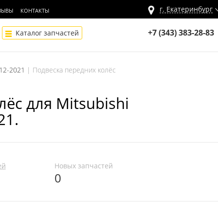
г.
Екатеринбург
ЗЫВЫ
КОНТАКТЫ
+7 (343) 383-28-83
Каталог запчастей
012-2021
Подвеска передних колёс
ёс для Mitsubishi
21.
ей
Новых запчастей
0