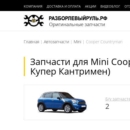
КОМПАНИЯ
ДОСТАВКА И ОПЛАТА
АКЦИИ
ВИДЕОБЛОГ
ОТ
Главная
Автозапчасти
Mini
Cooper Countryman
Запчасти для Mini Co
Купер Кантримен)
Б/у запчаст
2