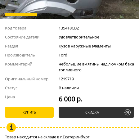
Код товара
135418СВ2
Состояние детали
Удовлетворительное
Раздел
Кузов наружные элементы
Производитель
Ford
Комментарий
небольшие вмятины над лючком бака
топливного
Оригинальный номер
1219719
Статус
В наличии
Цена
6 000 р.
КУПИТЬ
СКИДКА
Товар находится на складе в г.Екатеринбург