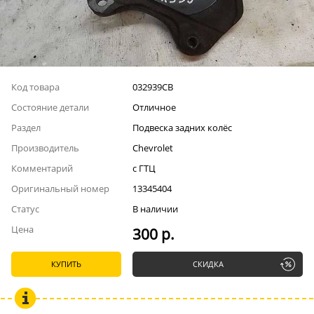
Код товара
032939СВ
Состояние детали
Отличное
Раздел
Подвеска задних колёс
Производитель
Chevrolet
Комментарий
с ГТЦ
Оригинальный номер
13345404
Статус
В наличии
Цена
300 р.
КУПИТЬ
СКИДКА