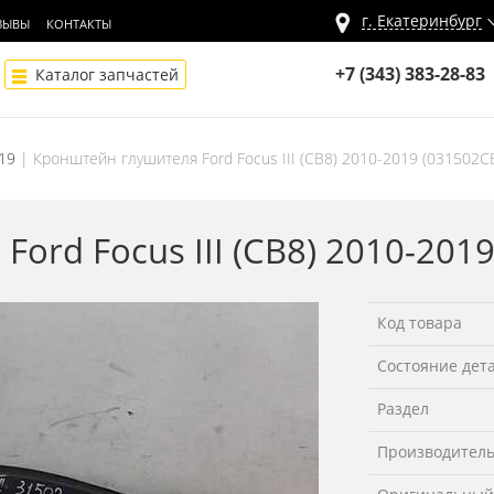
г.
Екатеринбург
ЗЫВЫ
КОНТАКТЫ
+7 (343) 383-28-83
Каталог запчастей
019
Кронштейн глушителя Ford Focus III (CB8) 2010-2019 (031502С
ord Focus III (CB8) 2010-201
Код товара
Состояние дет
Раздел
Производител