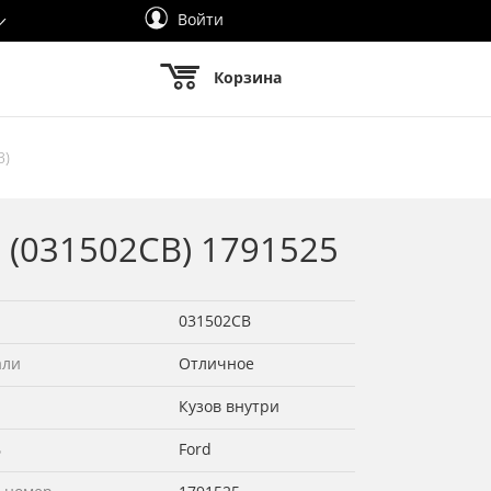
Войти
Корзина
В)
9 (031502СВ) 1791525
031502СВ
али
Отличное
Кузов внутри
ь
Ford