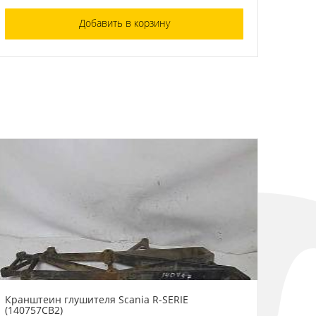
Добавить в корзину
Кранштеин глушителя Scania R-SERIE
(140757СВ2)