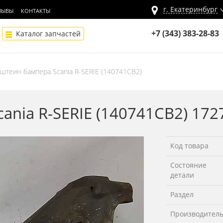
г.
Екатеринбург
ЗЫВЫ
КОНТАКТЫ
+7 (343) 383-28-83
Каталог запчастей
штеин бампера Scania R-SERIE (140741СВ2)
ania R-SERIE (140741СВ2) 172
Код товара
Состояние
детали
Раздел
Производител