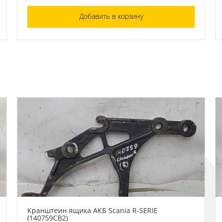
Добавить в корзину
Кранштеин ящика АКБ Scania R-SERIE
(140759СВ2)