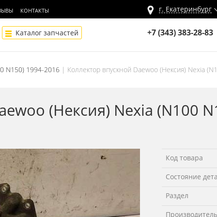
г.
Екатеринбург
ЗЫВЫ
КОНТАКТЫ
+7 (343) 383-28-83
Каталог запчастей
00 N150) 1994-2016
Коллектор впускной Daewoo (Нексия) Nexia (N
ewoo (Нексия) Nexia (N100 N
Код товара
Состояние дет
Раздел
Производител