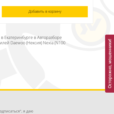
Добавить в корзину
) в Екатеринбурге в Авторазборе
Осторожно, мошенники!
илей Daewoo (Нексия) Nexia (N100
одписаться", я даю