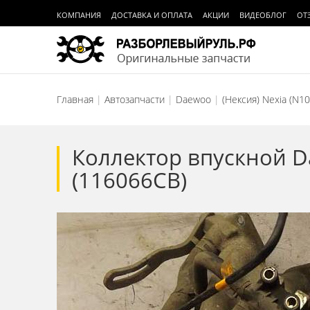
КОМПАНИЯ
ДОСТАВКА И ОПЛАТА
АКЦИИ
ВИДЕОБЛОГ
ОТ
Главная
Автозапчасти
Daewoo
(Нексия) Nexia (N1
Коллектор впускной Da
(116066СВ)