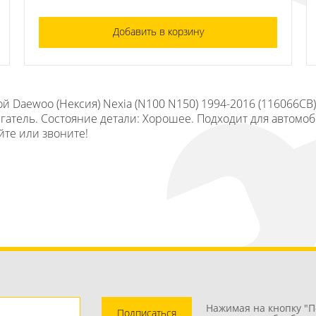
Добавить в корзину
й Daewoo (Нексия) Nexia (N100 N150) 1994-2016 (116066СВ
игатель. Состояние детали: Хорошее. Подходит для автомоб
айте или звоните!
Нажимая на кнопку "П
Подписаться