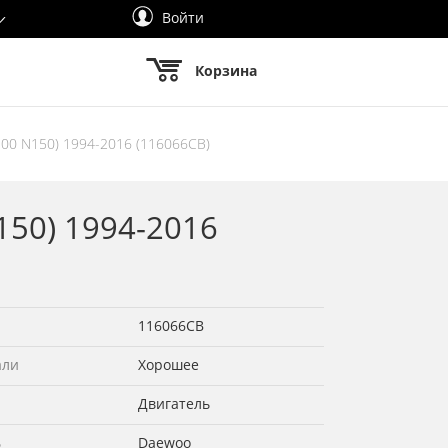
Войти
Корзина
100 N150) 1994-2016 (116066СВ)
150) 1994-2016
116066СВ
али
Хорошее
Двигатель
ь
Daewoo