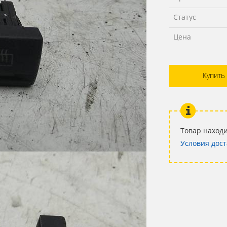
Статус
Цена
Купить
Товар находи
Условия дост