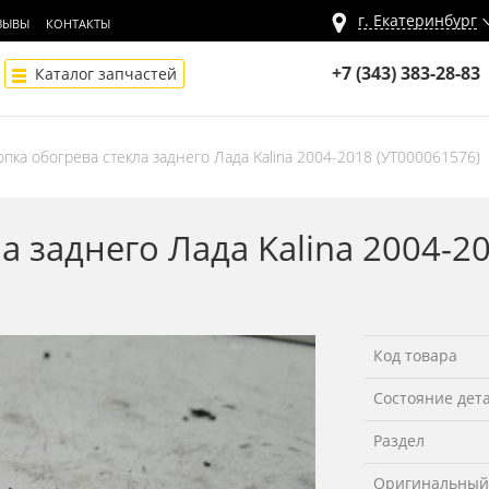
г.
Екатеринбург
ЗЫВЫ
КОНТАКТЫ
+7 (343) 383-28-83
Каталог запчастей
пка обогрева стекла заднего Лада Kalina 2004-2018 (УТ000061576)
а заднего Лада Kalina 2004-2
Код товара
Состояние дет
Раздел
Оригинальный