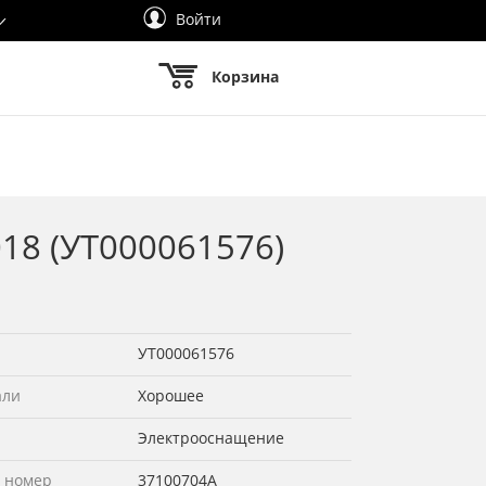
Войти
Корзина
018 (УТ000061576)
УТ000061576
али
Хорошее
Электрооснащение
 номер
37100704A