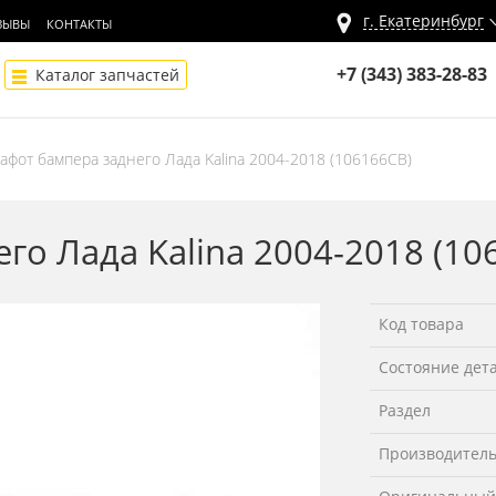
г.
Екатеринбург
ЗЫВЫ
КОНТАКТЫ
+7 (343) 383-28-83
Каталог запчастей
тафот бампера заднего Лада Kalina 2004-2018 (106166СВ)
го Лада Kalina 2004-2018 (1
Код товара
Состояние дет
Раздел
Производител