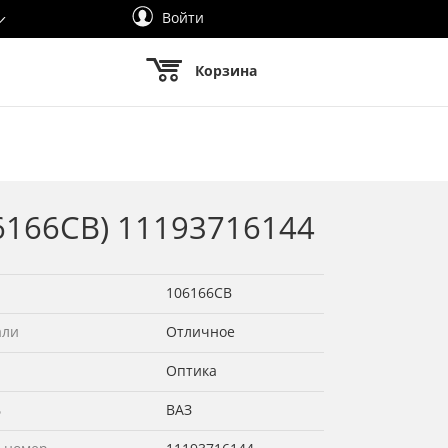
Войти
Корзина
06166СВ) 11193716144
106166СВ
али
Отличное
Оптика
ь
ВАЗ