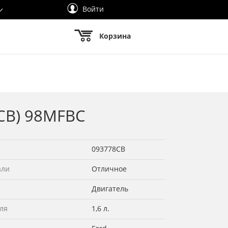
Войти
Корзина
8СВ) 98MFBC
093778СВ
али
Отличное
Двигатель
ля
1,6 л.