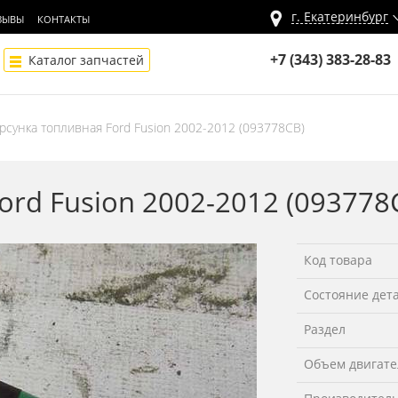
г.
Екатеринбург
ЗЫВЫ
КОНТАКТЫ
+7 (343) 383-28-83
Каталог запчастей
рсунка топливная Ford Fusion 2002-2012 (093778СВ)
ord Fusion 2002-2012 (09377
Код товара
Состояние дет
Раздел
Объем двигате