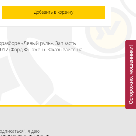
Добавить в корзину
торазборе «Левый руль». Запчасть
Осторожно, мошенники!
2012 (Форд Фьюжен). Заказывайте на
одписаться", я даю
у
персональных данных