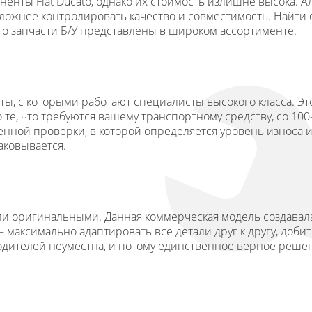
нты Fiat Ducato, однако их стоимость излишне высока. А
сложнее контролировать качество и совместимость. Найти
ато запчасти Б/У представлены в широком ассортименте.
, с которыми работают специалисты высокого класса. Это
о те, что требуются вашему транспортному средству, со 1
енной проверки, в которой определяется уровень износа 
аковывается.
были оригинальными. Данная коммерческая модель создава
 максимально адаптировать все детали друг к другу, доби
одителей неуместна, и потому единственное верное решени