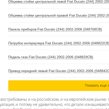
Обшивка стойки центральной левой Fiat Ducato (244) 2002-2
Обшивка стойки центральной правой Fiat Ducato (244) 2002-
Панель приборов Fiat Ducato (244) 2002-2006 (048768СВ)
Патрубок интеркулера Fiat Ducato (244) 2002-2006 (048822СВ
Педаль газа Fiat Ducato (244) 2002-2006 (048829СВ)
Привод передний левый Fiat Ducato (244) 2002-2006 (048842
Показать еще 
 востребованы и на российском, и на европейском рынке. 
уатация, и потому не удивительно, что детали изнашивают