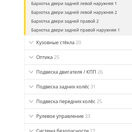
Бархотка двери задней левой наружняя 1
Бархотка двери задней левой наружняя 2
Бархотка двери задней правой 2
Бархотка двери задней правой наружняя 1
Бархотка двери передней левой 1
Кузовные стёкла
20
Бархотка двери передней правой 2
Бархотка двери передней правой наружняя 2
Оптика
25
Боковина крыши правая 1
Подвеска двигателя / КПП
26
Брызговик задний правый 1
Дверь передняя правая 1
Подвеска задних колёс
31
Замок багажника 2
Замок капота 1
Подвеска передних колёс
25
Кронштейн бампера переднего 1
Рулевое управление
33
Кронштейн фары противотуманной правой 1
Крыло заднее правое 1
Система безопасности
27