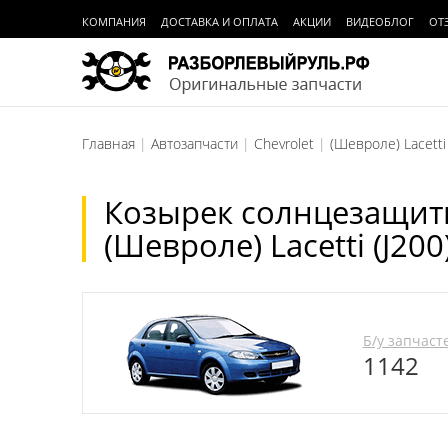
КОМПАНИЯ
ДОСТАВКА И ОПЛАТА
АКЦИИ
ВИДЕОБЛОГ
ОТ
Главная
Автозапчасти
Chevrolet
(Шевроле) Lacetti
Козырек солнцезащит
(Шевроле) Lacetti (J20
Б/у запчаст
1142