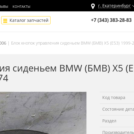
г.
Екатеринбург
ЗЫВЫ
КОНТАКТЫ
+7 (343) 383-28-83
Каталог запчастей
2006
Блок кнопок управления сиденьем BMW (БМВ) X5 (E53) 1999-
ия сиденьем BMW (БМВ) X5 (E
74
Код товара
Состояние дет
Раздел
Производител