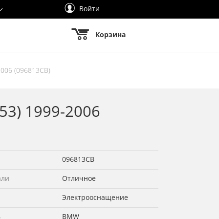
Войти
Корзина
2006 (096813СВ)
53) 1999-2006
096813СВ
али
Отличное
Электрооснащение
ь
BMW