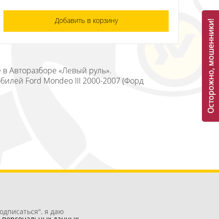
Добавить в корзину
Осторожно, мошенники!
е в Авторазборе «Левый руль».
билей Ford Mondeo III 2000-2007 (Форд
одписаться", я даю
у
персональных данных