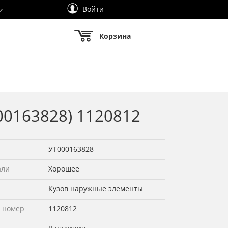
Войти
Корзина
000163828) 1120812
УТ000163828
али
Хорошее
Кузов наружные элементы
 номер
1120812