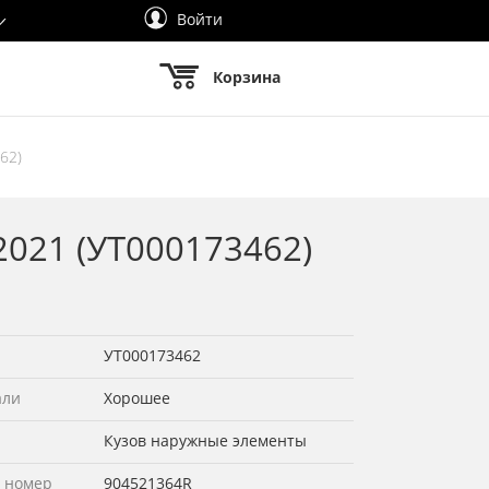
Войти
Корзина
62)
2021 (УТ000173462)
УТ000173462
али
Хорошее
Кузов наружные элементы
 номер
904521364R