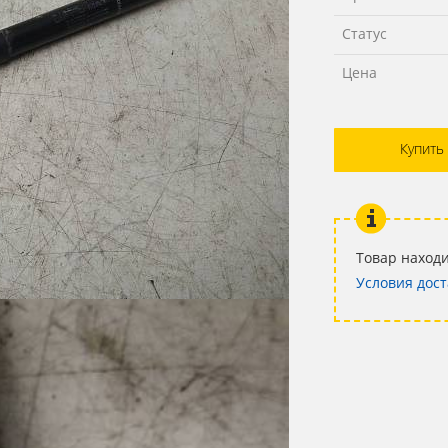
Статус
Цена
Купить
Товар находи
Условия дост