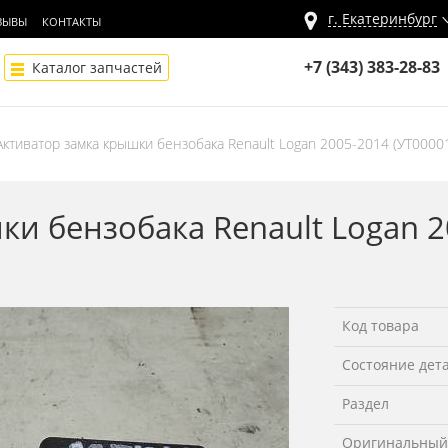
г.
Екатеринбург
ЗЫВЫ
КОНТАКТЫ
+7 (343) 383-28-83
Каталог запчастей
Активатор замка крышки бензобака Renault Logan 2005-2014 (УТ0000
ки бензобака Renault Logan 2
Код товара
Состояние дет
Раздел
Оригинальный