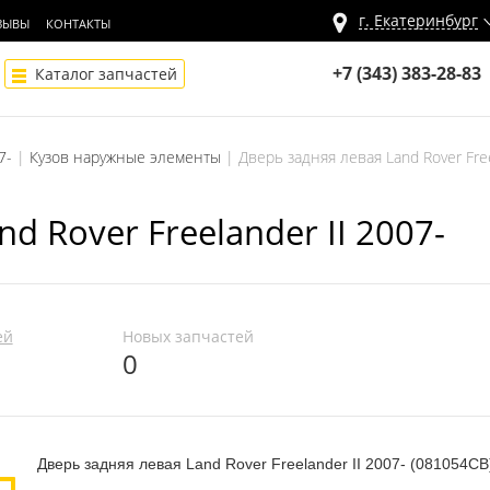
г.
Екатеринбург
ЗЫВЫ
КОНТАКТЫ
+7 (343) 383-28-83
Каталог запчастей
7-
Кузов наружные элементы
Дверь задняя левая Land Rover Free
d Rover Freelander II 2007-
ей
Новых запчастей
0
Дверь задняя левая Land Rover Freelander II 2007- (081054СВ