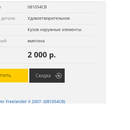
а
081054СВ
 детали
Удовлетворительное
Кузов наружные элементы
рий
вмятина
2 000 р.
упить
Скидка
r Freelander II 2007- (081054СВ)