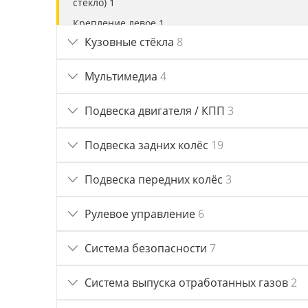
стекло) 1
Крепление левое 1
Кузовные стёкла
8
Кронштейн бампера заднего 1
Крыша 1
Мультимедиа
4
Накладка бампера заднего 3
Накладка внешняя правая 1
Подвеска двигателя / КПП
3
Накладка двери левая 1
Подвеска задних колёс
19
Накладка двери правая 1
Накладка крыла переднего правого 1
Подвеска передних колёс
3
Накладка порога левая 1
Накладка порога правая 3
Рулевое управление
6
Накладка стойки задней левой 1
Система безопасности
7
Накладка стойки задней правой 2
Направляющая стекла двери передней левой 2
Система выпуска отработанных газов
2
Направляющая стекла двери передней правой 