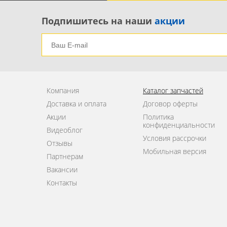
Решетка в бампер 1
Решетка радиатора 5
Подпишитесь на наши
акции
Ручка двери передней правой 3
Уплотнитель стекла двери задней правой 1
Уплотнитель стекла двери передней правой 1
Усилитель бампера 1
Компания
Каталог запчастей
Швеллер бампера передний 1
Доставка и оплата
Договор оферты
Акции
Политика
конфиденциальности
Видеоблог
Условия рассрочки
Отзывы
Мобильная версия
Партнерам
Вакансии
Контакты