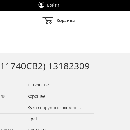
Войти
Корзина
111740СВ2) 13182309
111740СВ2
али
Хорошее
Кузов наружные элементы
ь
Opel