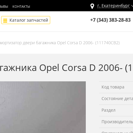
г.
Екатеринбург
ЗЫВЫ
КОНТАКТЫ
+7 (343) 383-28-83
Каталог запчастей
мортизатор двери багажника Opel Corsa D 2006- (111740СВ2)
гажника Opel Corsa D 2006- (
Код товара
Состояние дет
Раздел
Производител